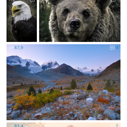
-
-
87,9
4
83,4
2