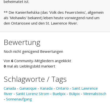
beheimatet ist.
** Die Kanien'kehá:ka (das 'Volk des Feuersteins', allgemein
als 'Mohawks' bekannt) leben heute vorwiegend rund um
den Ontariosee und den St. Lawrence River.
Bewertung
Noch nicht genügend Bewertungen
Von
6
Community-Mitgliedern angeklickt
0
mal als Lieblingsbild markiert
Schlagworte / Tags
Canada
-
Ganaoque
-
Kanada
-
Ontario
-
Saint Lawrence
River
-
Sankt Lorenz Strom
-
Buelipix
-
Bülipix
-
Minimalistisch
-
Sonnenaufgang