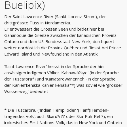
Buelipix)
Der Saint Lawrence River (Sankt-Lorenz-Strom), der
drittgrösste Fluss in Nordamerika.
Er entwässert die Grossen Seen und bildet hier bei
Gananoque die Grenze zwischen der kanadischen Provinz
Ontario und dem US-Bundesstaat New York, durchquert
weiter nordöstlich die Provinz Québec und fliesst bei Prince
Edward Island und Newfoundland in den Atlantik.
'Saint Lawrence River' heisst in der Sprache der hier
ansässigen indigenen Völker 'Kahnawá?kye' (in der Sprache
der Tuscarora*) und 'Kaniatarowanenneh' (in der Sprache
der Kanien'kehá:ka Kanien'kehá:ka**) was soviel wie 'grosser
Wasserweg‘ bedeutet
* Die Tuscarora, ('Indian Hemp' oder '(Hanf)Hemden-
tragendes Volk', auch Skarù?r?? oder Ska-Ruh-Reh?), ein
irokesisches First Nations-Volk, das in New York und Ontario