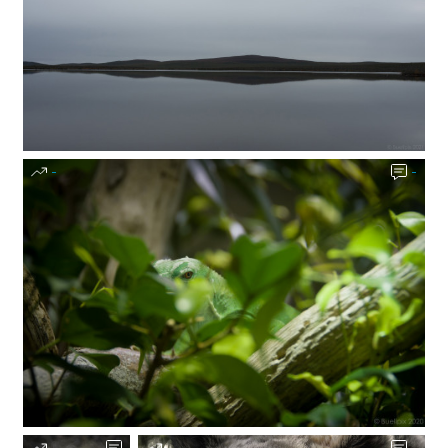
-
-
-
-