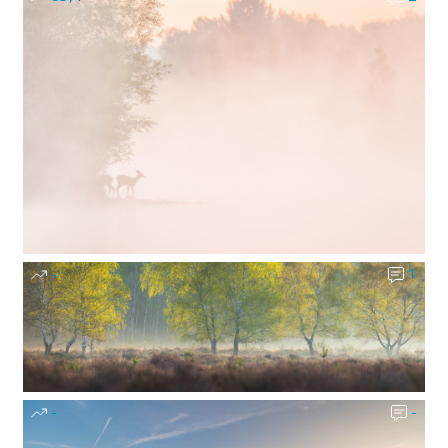
-
1
-
-