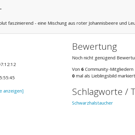
r
olut faszinierend - eine Mischung aus roter Johannisbeere und Le
Bewertung
Noch nicht genügend Bewert
07:12:12
Von
6
Community-Mitgliedern a
0
mal als Lieblingsbild markier
5:55:45
Schlagworte / 
e anzeigen]
Schwarzhalstaucher