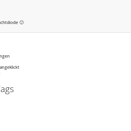
uchtdiode 🙂
ungen
ngeklickt
t
Tags