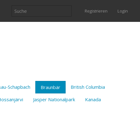
Registrieren
Login
sau-Schapbach
British Columbia
Braunbär
ossanjärvi
Jasper Nationalpark
Kanada