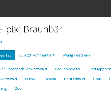
elipix: Braunbär
ur
Zuletzt kommentiert
Wenig Feedback
wertet
iver Bärenpark Schwarzwald
Bad Rippoldsau
Bad Rippold
hwarzwald
Bülipix
Canada
Deutschland
Grau
H
gang
Zoo