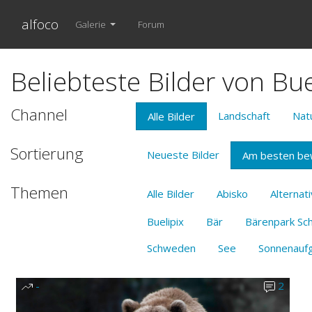
alfoco
Galerie
Forum
Beliebteste Bilder von Bu
Channel
Landschaft
Nat
Alle Bilder
Sortierung
Neueste Bilder
Am besten be
Themen
Alle Bilder
Abisko
Alternat
Buelipix
Bär
Bärenpark Sc
Schweden
See
Sonnenauf
-
2