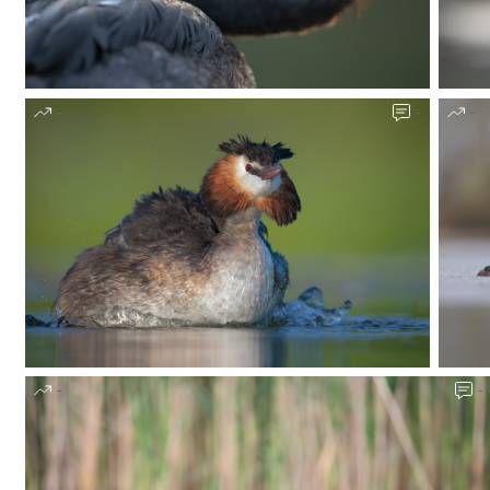
-
-
-
-
-