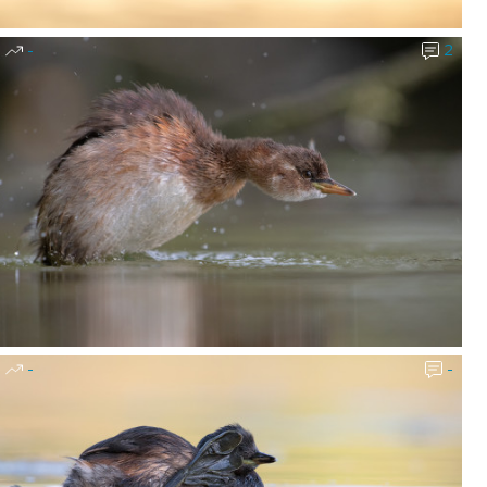
-
2
-
-