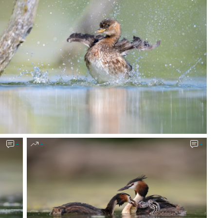
-
-
-