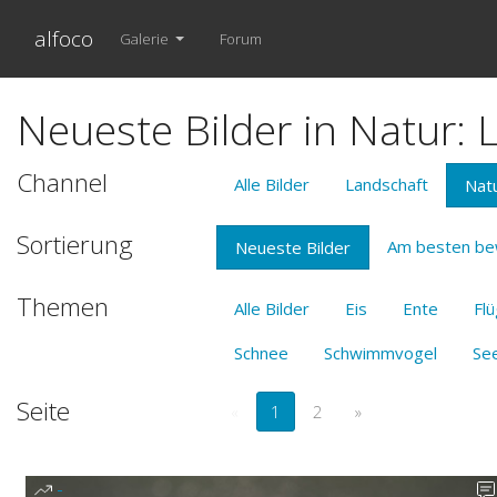
alfoco
Galerie
Forum
Neueste Bilder in Natur:
Channel
Alle Bilder
Landschaft
Nat
Sortierung
Am besten be
Neueste Bilder
Themen
Alle Bilder
Eis
Ente
Flü
Schnee
Schwimmvogel
Se
Seite
«
1
2
»
-