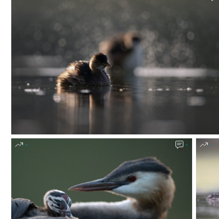
-
-
-