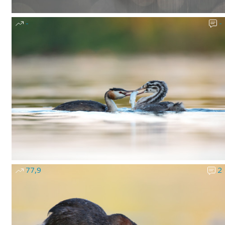
-
-
77,9
2