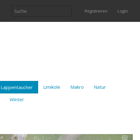
Registrieren
Login
Limikole
Makro
Natur
Lappentaucher
Winter
-
-