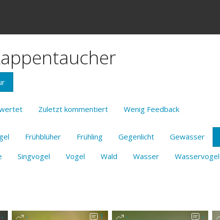
 Lappentaucher
ur
wertet
Zuletzt kommentiert
Wenig Feedback
gel
Frühblüher
Frühling
Gegenlicht
Gewässer
e
Singvogel
Vogel
Wald
Wasser
Wasservogel
-
-
1
-
-