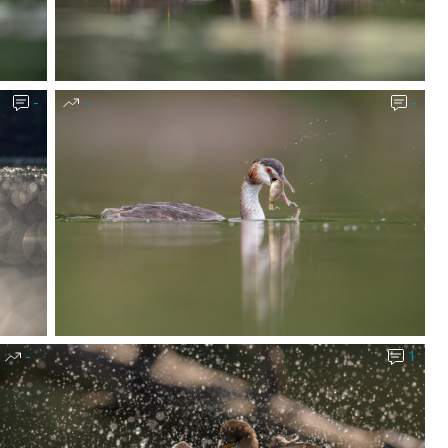
-
-
-
-
1