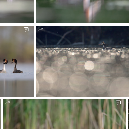
-
-
-
-