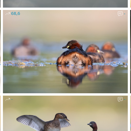
68,6
-
-
-