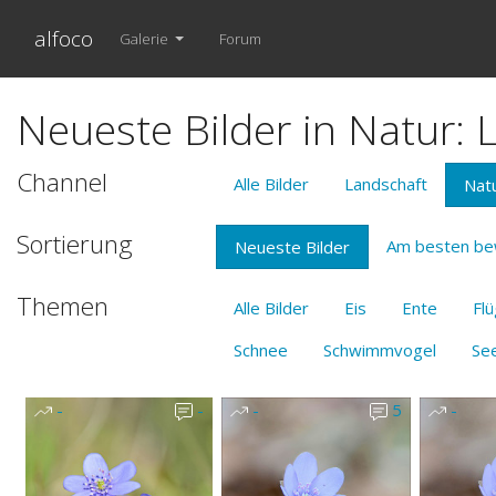
alfoco
Galerie
Forum
Neueste Bilder in Natur:
Channel
Alle Bilder
Landschaft
Nat
Sortierung
Am besten be
Neueste Bilder
Themen
Alle Bilder
Eis
Ente
Flü
Schnee
Schwimmvogel
Se
-
-
-
5
-