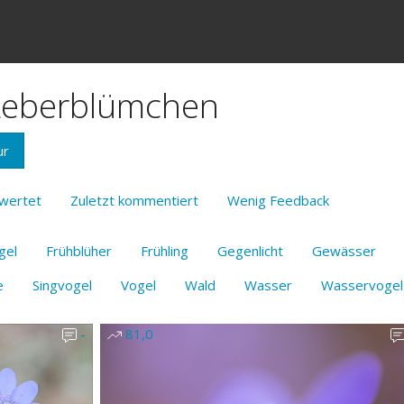
 Leberblümchen
ur
wertet
Zuletzt kommentiert
Wenig Feedback
gel
Frühblüher
Frühling
Gegenlicht
Gewässer
e
Singvogel
Vogel
Wald
Wasser
Wasservogel
-
81,0